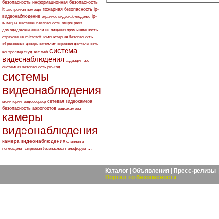
безопасность
информационная безопасность
it
пожарная безопасность
ip-
экстренная помощь
видеонаблюдение
ip-
охранное видеонаблюдение
камера
выставки безопасности
milipol paris
домодедовские авиалинии
пищевая промышленность
страхование
microsoft
компьютерная безопасность
образование
цезарь сателлит
охранная деятельность
система
контроллер скуд
азс
web
видеонаблюдения
радиация
аэс
системная безопасность
pin-код
системы
видеонаблюдения
сетевая видеокамера
мониторинг
видеосервер
безопасность аэропортов
видеокамера
камеры
видеонаблюдения
камера видеонаблюдения
слияния и
...
поглощения
сырьевая безопасность
инофорум
Каталог
|
Объявления
|
Пресс-релизы
Портал по безопасности