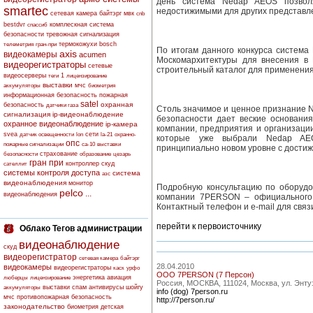
день система Nedap AEOS позвол
smartec
недостижимыми для других представле
сетевая камера
байтэрг
мвк
cnb
bestdvr
комплескная система
спассиб
безопасности
тревожная сигнализация
термокожухи
bosch
телеметрия
гран-при
По итогам данного конкурса система
axis
видеокамеры
acumen
Москомархитектуры для внесения в 
видеорегистраторы
сетевые
строительный каталог для применения
видеосерверы
1
теги
лицензирование
выставки
мчс
аккумуляторы
биометрия
информационная безопасность
пожарная
satel
охранная
безопасность
датчики газа
Столь значимое и ценное признание 
сигнализация
ip-видеонаблюдение
безопасности дает веские основания
охранное видеонаблюдение
ip-камера
компании, предприятия и организаци
svea
сети
датчик освещенности
lon
la-21
охранно-
которые уже выбрали Nedap AEO
опс
пожарные сигнализации
са-10
выставки
принципиально новом уровне с достиж
страхование
безопасности
образование
цезарь
гран при
контроллер скуд
сателлит
системы контроля доступа
система
азс
видеонаблюдения
монитор
Подробную консультацию по оборуд
pelco
...
видеонаблюдения
компании 7PERSON – официального 
Контактный телефон и e-mail для связи
перейти к первоисточнику
Облако Тегов администрации
видеонаблюдение
скуд
видеорегистратор
сетевая камера
байтэрг
28.04.2010
видеокамеры
видеорегистраторы
каск
урфо
ООО 7PERSON (7 Персон)
энергетика
авиация
люберцы
лицензирование
Россия, МОСКВА, 111024, Москва, ул. Энтузи
выставки
спам
антивирусы
шойгу
аккумуляторы
info (dog) 7person.ru
мчс
противопожарная безопасность
http://7person.ru/
законодательство
биометрия
детская