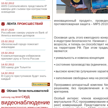
10.02.2012
AXIS Communications представила IP
камеры для съемки при контрастном
освещении
инновационный продукт», провед
ЛЕНТА
ПРОИСШЕСТВИЙ
противопожарная защита – MIPS 2010
05.07.2020
Российские хакеры украли из Bank of
America миллион долларов
Основная цель этого ежегодного кон
в индустрии безопасности. Начиная с 
15.02.2012
«Безопасный город» помогает
возросла, и теперь он способствует 
инвалидам
на территории РФ. При этом тради
являются:
15.02.2012
К компьютеризации избиркомов
• уникальность и новизна концепции
приложит руку и Почта России
• состояние производства (единичное,
14.02.2012
550 камер для Тольятти
• высокое качество (улучшение характ
14.02.2012
В Сургуте преступников будет знать
• заполнение свободных ниш на росси
каждый
Программно-аппаратный комплекс N
решениям, без преувеличения в п
Облако Тегов пользователей
критериев.
скуд
lenel
скд
samsung
Особый интерес членов конкурсно
видеонаблюдение
виртуальное PLC-программирование ко
peer) коммуникаций. Представители 
армо-системы
видеорегистратор