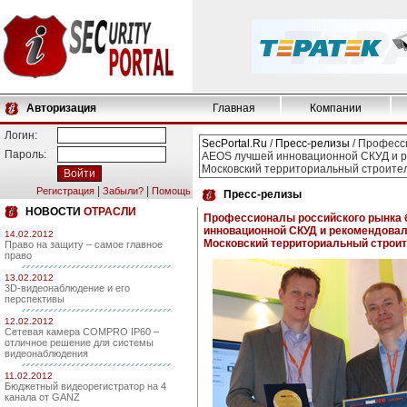
Авторизация
Главная
Компании
Логин:
SecPortal.Ru
/
Пресс-релизы
/ Професс
Пароль:
AEOS лучшей инновационной СКУД и ре
Московский территориальный строитель
|
|
Регистрация
Забыли?
Помощь
Пресс-релизы
НОВОСТИ
ОТРАСЛИ
Профессионалы российского рынка 
инновационной СКУД и рекомендовали
14.02.2012
Московский территориальный строите
Право на защиту – самое главное
право
13.02.2012
3D-видеонаблюдение и его
перспективы
12.02.2012
Сетевая камера COMPRO IP60 –
отличное решение для системы
видеонаблюдения
11.02.2012
Бюджетный видеорегистратор на 4
канала от GANZ