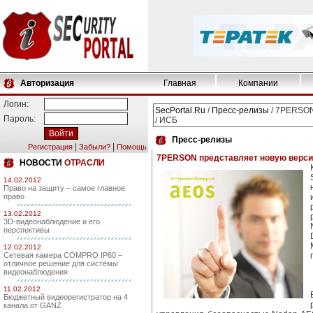
Авторизация
Главная
Компании
Логин:
SecPortal.Ru
/
Пресс-релизы
/ 7PERSON
Пароль:
/ ИСБ
Пресс-релизы
|
|
Регистрация
Забыли?
Помощь
7PERSON представляет новую версию
НОВОСТИ
ОТРАСЛИ
14.02.2012
Право на защиту – самое главное
право
13.02.2012
3D-видеонаблюдение и его
перспективы
12.02.2012
Сетевая камера COMPRO IP60 –
отличное решение для системы
видеонаблюдения
11.02.2012
Бюджетный видеорегистратор на 4
канала от GANZ