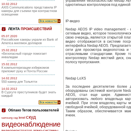
управления безопасностью Nedap AE
10.02.2012
однотипных контроллеров под единой
AXIS Communications представила IP
камеры для съемки при контрастном
освещении
IP-видео
ЛЕНТА
ПРОИСШЕСТВИЙ
Nedap AEOS IP video management -
сетевым видео, которое технологическ
05.07.2020
свою очередь, является открытой пл
Российские хакеры украли из Bank of
видео отображается в системе поср
America миллион долларов
интерфейса Nedap AEOS. Предлагаетс
сети для просмотра видеопотока и
15.02.2012
«Безопасный город» помогает
отраслевыми стандартами. Кроме т
инвалидам
контроллеру Nedap жесткий диск, с
полосу пропускания.
15.02.2012
К компьютеризации избиркомов
приложит руку и Почта России
Nedap LoXS
14.02.2012
550 камер для Тольятти
За последнее десятилетие более 
14.02.2012
оборудованы системой контроля Neda
В Сургуте преступников будет знать
AEOS, стал еще шире. Админист
каждый
авторизовать любого владельца ка
ячейкой. При этом владелец карты м
свободной ячейкой, оборудованной одн
Облако Тегов пользователей
Таким образом, обеспечивается ма
ячеек.
скуд
lenel
скд
samsung
видеонаблюдение
армо-системы
видеорегистратор