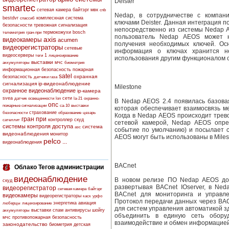
Deister
smartec
сетевая камера
байтэрг
мвк
cnb
Nedap, в сотрудничестве с компани
bestdvr
комплескная система
спассиб
ключами Deister. Данная интеграция 
безопасности
тревожная сигнализация
непосредственно из системы Nedap 
термокожухи
bosch
телеметрия
гран-при
пользователь Nedap AEOS может н
axis
видеокамеры
acumen
получения необходимых ключей. Ос
видеорегистраторы
сетевые
информация о ключах хранится 
видеосерверы
1
теги
лицензирование
использования другим функционалом 
выставки
мчс
аккумуляторы
биометрия
информационная безопасность
пожарная
satel
охранная
безопасность
датчики газа
сигнализация
ip-видеонаблюдение
Milestone
охранное видеонаблюдение
ip-камера
svea
сети
датчик освещенности
lon
la-21
охранно-
В Nedap AEOS 2.4 появилась базовая
опс
пожарные сигнализации
са-10
выставки
которая обеспечивает взаимосвязь м
страхование
безопасности
образование
цезарь
Когда в Nedap AEOS происходит трев
гран при
контроллер скуд
сателлит
сетевой камерой, Nedap AEOS опре
системы контроля доступа
система
азс
событие по умолчанию) и посылает с
видеонаблюдения
монитор
AEOS могут быть использованы в Miles
pelco
...
видеонаблюдения
BACnet
Облако Тегов администрации
видеонаблюдение
В новом релизе ПО Nedap AEOS дос
скуд
развертывая BACnet IOserver, в Ne
видеорегистратор
сетевая камера
байтэрг
BACnet для мониторинга и управл
видеокамеры
видеорегистраторы
каск
урфо
Протокол передачи данных через BAC
энергетика
авиация
люберцы
лицензирование
для систем управления автоматикой з
выставки
спам
антивирусы
шойгу
аккумуляторы
объединить в единую сеть обору
мчс
противопожарная безопасность
взаимодействие и обмен информацией
законодательство
биометрия
детская