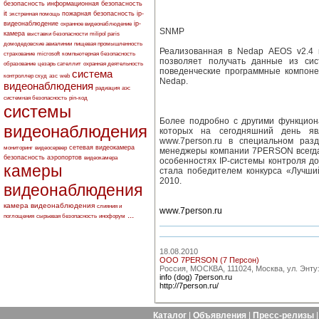
безопасность
информационная безопасность
it
пожарная безопасность
ip-
экстренная помощь
видеонаблюдение
ip-
охранное видеонаблюдение
SNMP
камера
выставки безопасности
milipol paris
домодедовские авиалинии
пищевая промышленность
Реализованная в Nedap AEOS v2.4 
страхование
microsoft
компьютерная безопасность
позволяет получать данные из си
образование
цезарь сателлит
охранная деятельность
поведенческие программные компоне
система
контроллер скуд
азс
web
Nedap.
видеонаблюдения
радиация
аэс
системная безопасность
pin-код
системы
Более подробно с другими функцио
видеонаблюдения
которых на сегодняшний день яв
www.7person.ru в специальном раз
сетевая видеокамера
мониторинг
видеосервер
менеджеры компании 7PERSON всегда
безопасность аэропортов
видеокамера
особенностях IP-системы контроля д
камеры
стала победителем конкурса «Лучши
2010.
видеонаблюдения
камера видеонаблюдения
слияния и
www.7person.ru
...
поглощения
сырьевая безопасность
инофорум
18.08.2010
ООО 7PERSON (7 Персон)
Россия, МОСКВА, 111024, Москва, ул. Энтузи
info (dog) 7person.ru
http://7person.ru/
Каталог
|
Объявления
|
Пресс-релизы