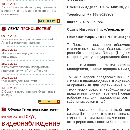
10.02.2012
Почтовый адрес:
111024, Москва, ул.
AXIS Communications представила IP
камеры для съемки при контрастном
освещении
Телефоны:
+7 495 5025308
Факс:
+7 495 9950567
ЛЕНТА
ПРОИСШЕСТВИЙ
Сайт в Интернет:
http://7person.ru/
05.07.2020
Описание фирмы ООО 7PERSON (7 П
Российские хакеры украли из Bank of
America миллион долларов
7 Персон – поставщик оборудов
комплексных систем безопасност
15.02.2012
разработок фирмы Nedap (Нидерла
«Безопасный город» помогает
инвалидам
контроля доступа и управления безо
15.02.2012
Наша компания является официа
К компьютеризации избиркомов
Management, а также официальным дил
приложит руку и Почта России
Так же 7 Персон предлагает весь н
14.02.2012
550 камер для Тольятти
систем видеонаблюдения и охранно-
оборудования для ограничения и 
14.02.2012
технических средств, необходимых 
В Сургуте преступников будет знать
предлагаем полный перечень IT-реш
каждый
рабочие станции, маршрутизаторы,
кабельных сетей и т.д.).
Облако Тегов пользователей
Наша компания обладает всей нео
систем безопасности, отвечающих к
скуд
lenel
скд
samsung
задачах, так самым жестким и нест
видеонаблюдение
интегрированных систем безопасност
армо-системы
видеорегистратор