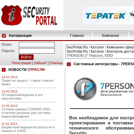
Авторизация
Главная
Компании
Логин:
SecPortal.Ru
/
Каталог
/
Компании сфер
Пароль:
SecPortal.Ru
/
Каталог
/
Контроль досту
7PERSON (7 Персон), ООО
|
|
Регистрация
Забыли?
Помощь
Системные интеграторы - 7PERSO
НОВОСТИ
ОТРАСЛИ
14.02.2012
Право на защиту – самое главное
право
13.02.2012
3D-видеонаблюдение и его
перспективы
12.02.2012
Сетевая камера COMPRO IP60 –
отличное решение для системы
видеонаблюдения
Все необходимое для постро
проектирования и поставк
11.02.2012
Бюджетный видеорегистратор на 4
технического обслужива
канала от GANZ
Security.