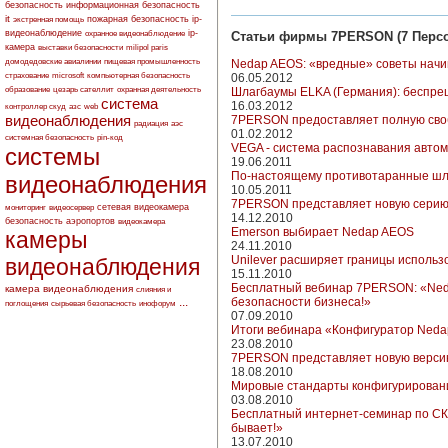
безопасность
информационная безопасность
it
пожарная безопасность
ip-
экстренная помощь
видеонаблюдение
ip-
охранное видеонаблюдение
Статьи фирмы 7PERSON (7 Перс
камера
выставки безопасности
milipol paris
домодедовские авиалинии
пищевая промышленность
Nedap AEOS: «вредные» советы нач
страхование
microsoft
компьютерная безопасность
06.05.2012
образование
цезарь сателлит
охранная деятельность
Шлагбаумы ELKA (Германия): беспре
система
16.03.2012
контроллер скуд
азс
web
видеонаблюдения
7PERSON предоставляет полную своб
радиация
аэс
01.02.2012
системная безопасность
pin-код
VEGA - cиcтема распознавания авто
системы
19.06.2011
По-настоящему противотаранные шл
видеонаблюдения
10.05.2011
7PERSON представляет новую серию
сетевая видеокамера
мониторинг
видеосервер
14.12.2010
безопасность аэропортов
видеокамера
Emerson выбирает Nedap AEOS
камеры
24.11.2010
Unilever расширяет границы исполь
видеонаблюдения
15.11.2010
Бесплатный вебинар 7PERSON: «Ned
камера видеонаблюдения
слияния и
...
безопасности бизнеса!»
поглощения
сырьевая безопасность
инофорум
07.09.2010
Итоги вебинара «Конфигуратор Neda
23.08.2010
7PERSON представляет новую версию
18.08.2010
Мировые стандарты конфигурировани
03.08.2010
Бесплатный интернет-семинар по СК
бывает!»
13.07.2010