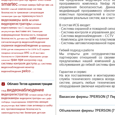
Мы предлагаем модульную ИСБ на
smartec
программного комплекса Nedap 
сетевая камера
байтэрг
мвк
cnb
управления безопасностью. Дан
bestdvr
комплескная система
спассиб
модификаций программного обеспе
безопасности
тревожная сигнализация
известных производителей в соста
термокожухи
bosch
телеметрия
гран-при
создании реальных систем, как в час
axis
видеокамеры
acumen
видеорегистраторы
сетевые
В состав ИСБ входит:
видеосерверы
1
теги
лицензирование
- Система охранной и пожарной сиг
выставки
мчс
аккумуляторы
биометрия
- Система контроля и управления до
информационная безопасность
пожарная
- Система видеонаблюдения – CCTV
satel
охранная
безопасность
датчики газа
- Комплексы для печати на пластиков
сигнализация
ip-видеонаблюдение
- Системы автоматизированной парко
охранное видеонаблюдение
ip-камера
svea
сети
датчик освещенности
lon
la-21
охранно-
Гибкий подход к работе
опс
пожарные сигнализации
са-10
выставки
Мы открыты для сотрудничества
страхование
безопасности
образование
цезарь
партнерских отношений со своими
гран при
контроллер скуд
сателлит
предлагаемых нашей компанией дл
системы контроля доступа
система
азс
обслуживания до гибкой системы фи
видеонаблюдения
монитор
pelco
...
видеонаблюдения
Гарантии и сервис
На все поставляемое и монтируемо
служба технического сервиса всегд
систем, решить любые технически
Облако Тегов администрации
оборудования (включая нерабочее вр
видеонаблюдение
скуд
видеорегистратор
сетевая камера
байтэрг
Вакансии фирмы 7PERSON (7 Пе
видеокамеры
видеорегистраторы
каск
урфо
энергетика
авиация
люберцы
лицензирование
выставки
спам
антивирусы
шойгу
аккумуляторы
мчс
противопожарная безопасность
Объявления фирмы 7PERSON (7 
законодательство
биометрия
детская