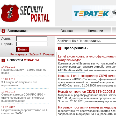
Авторизация
Главная
Компании
Логин:
SecPortal.Ru
/
Пресс-релизы
/
Пароль:
Пресс-релизы -
|
|
Регистрация
Забыли?
Помощь
Lenel анонсировала многофункционал
входов/выходов
НОВОСТИ
ОТРАСЛИ
Компания Lenel Systems выпустила новый 
высокопроизводительным устройством для 
14.02.2012
Право на защиту – самое главное
LENEL, 21.10.2007,
lenel
скуд
контроллер скуд
систе
право
Новинка Lenel: контроллер СКУД комп
13.02.2012
Компания «АРМО-Системы», официальный д
3D-видеонаблюдение и его
представила новый системный контроллер L
перспективы
АРМО-Системы , 21.04.2008,
lenel
контроллер ск
Новый контроллер СКУД ST-NC100EM м
12.02.2012
Сетевая камера COMPRO IP60 –
Модельный ряд оборудования марки Smart
отличное решение для системы
NC100EM, интегрированный в программное 
видеонаблюдения
Smartec, 23.06.2011,
smartec
контроллер скуд
rs-485
11.02.2012
На рынок поступили кнопки выхода мар
Бюджетный видеорегистратор на 4
В ассортименте оборудования Smartec для
канала от GANZ
запроса на выход серии ST-EX, рассчитанн