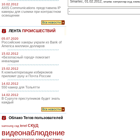
Smartec, 01.02.2012,
smartec
контроллер скуд
кнопк
10.02.2012
AXIS Communications представила IP
-
камеры для съемки при контрастном
освещении
ЛЕНТА
ПРОИСШЕСТВИЙ
05.07.2020
Российские хакеры украли из Bank of
America миллион долларов
15.02.2012
«Безопасный город» помогает
инвалидам
15.02.2012
К компьютеризации избиркомов
приложит руку и Почта России
14.02.2012
550 камер для Тольятти
14.02.2012
В Сургуте преступников будет знать
каждый
Облако Тегов пользователей
скуд
lenel
скд
samsung
видеонаблюдение
армо-системы
видеорегистратор