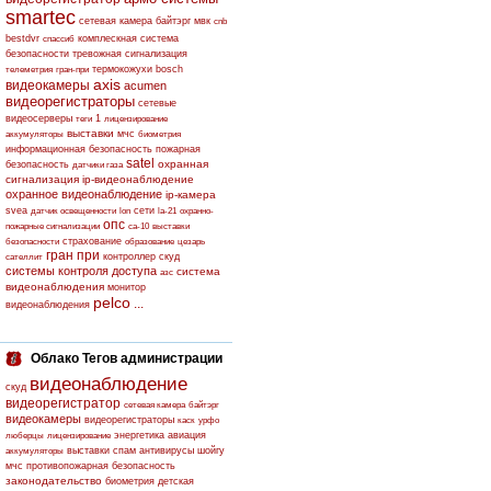
smartec
сетевая камера
байтэрг
мвк
cnb
bestdvr
комплескная система
спассиб
безопасности
тревожная сигнализация
термокожухи
bosch
телеметрия
гран-при
axis
видеокамеры
acumen
видеорегистраторы
сетевые
видеосерверы
1
теги
лицензирование
выставки
мчс
аккумуляторы
биометрия
информационная безопасность
пожарная
satel
охранная
безопасность
датчики газа
сигнализация
ip-видеонаблюдение
охранное видеонаблюдение
ip-камера
svea
сети
датчик освещенности
lon
la-21
охранно-
опс
пожарные сигнализации
са-10
выставки
страхование
безопасности
образование
цезарь
гран при
контроллер скуд
сателлит
системы контроля доступа
система
азс
видеонаблюдения
монитор
pelco
...
видеонаблюдения
Облако Тегов администрации
видеонаблюдение
скуд
видеорегистратор
сетевая камера
байтэрг
видеокамеры
видеорегистраторы
каск
урфо
энергетика
авиация
люберцы
лицензирование
выставки
спам
антивирусы
шойгу
аккумуляторы
мчс
противопожарная безопасность
законодательство
биометрия
детская