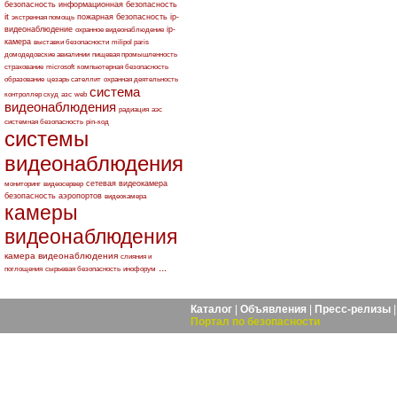
безопасность
информационная безопасность
it
пожарная безопасность
ip-
экстренная помощь
видеонаблюдение
ip-
охранное видеонаблюдение
камера
выставки безопасности
milipol paris
домодедовские авиалинии
пищевая промышленность
страхование
microsoft
компьютерная безопасность
образование
цезарь сателлит
охранная деятельность
система
контроллер скуд
азс
web
видеонаблюдения
радиация
аэс
системная безопасность
pin-код
системы
видеонаблюдения
сетевая видеокамера
мониторинг
видеосервер
безопасность аэропортов
видеокамера
камеры
видеонаблюдения
камера видеонаблюдения
слияния и
...
поглощения
сырьевая безопасность
инофорум
Каталог
|
Объявления
|
Пресс-релизы
Портал по безопасности