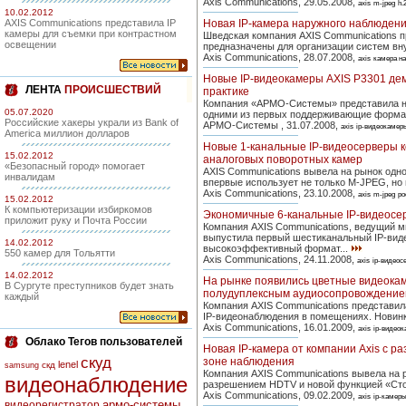
Axis Communications, 29.05.2008,
axis
m-jpeg
h.
10.02.2012
AXIS Communications представила IP
Новая IP-камера наружного наблюден
камеры для съемки при контрастном
Шведская компания AXIS Communications 
освещении
предназначены для организации систем вну
Axis Communications, 28.07.2008,
axis
камера н
Новые IP-видеокамеры AXIS P3301 де
ЛЕНТА
ПРОИСШЕСТВИЙ
практике
Компания «АРМО-Системы» представила но
05.07.2020
одними из первых поддерживающие формат с
Российские хакеры украли из Bank of
АРМО-Системы , 31.07.2008,
axis
ip-видеокамер
America миллион долларов
Новые 1-канальные IP-видеосерверы 
15.02.2012
аналоговых поворотных камер
«Безопасный город» помогает
AXIS Communications вывела на рынок одн
инвалидам
впервые использует не только M-JPEG, но 
Axis Communications, 23.10.2008,
axis
m-jpeg
po
15.02.2012
К компьютеризации избиркомов
Экономичные 6-канальные IP-видеосер
приложит руку и Почта России
Компания AXIS Communications, ведущий м
выпустила первый шестиканальный IP-виде
14.02.2012
высокоэффективный формат...
550 камер для Тольятти
Axis Communications, 24.11.2008,
axis
ip-видеос
14.02.2012
На рынке появились цветные видеокам
В Сургуте преступников будет знать
полудуплексным аудиосопровождени
каждый
Компания AXIS Communications представил
IP-видеонаблюдения в помещениях. Новинк
Axis Communications, 16.01.2009,
axis
ip-видео
Облако Тегов пользователей
Новая IP-камера от компании Axis с 
скуд
зоне наблюдения
lenel
скд
samsung
Компания AXIS Communications вывела на 
видеонаблюдение
разрешением HDTV и новой функцией «Сто
Axis Communications, 09.02.2009,
axis
ip-камер
армо-системы
видеорегистратор