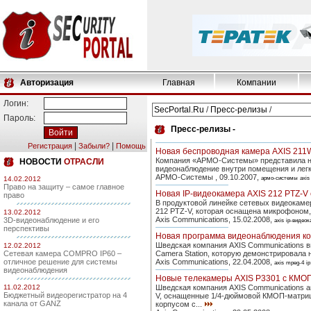
Авторизация
Главная
Компании
Логин:
SecPortal.Ru
/
Пресс-релизы
/
Пароль:
Пресс-релизы -
|
|
Регистрация
Забыли?
Помощь
Новая беспроводная камера AXIS 211
Компания «АРМО-Системы» представила но
НОВОСТИ
ОТРАСЛИ
видеонаблюдение внутри помещения и легк
АРМО-Системы , 09.10.2007,
14.02.2012
армо-системы
axis
Право на защиту – самое главное
Новая IP-видеокамера AXIS 212 PTZ-V
право
В продуктовой линейке сетевых видеокаме
212 PTZ-V, которая оснащена микрофоном,
13.02.2012
Axis Communications, 15.02.2008,
3D-видеонаблюдение и его
axis
ip-видео
перспективы
Новая программа видеонаблюдения ко
Шведская компания AXIS Communications 
12.02.2012
Сетевая камера COMPRO IP60 –
Camera Station, которую демонстрировала 
отличное решение для системы
Axis Communications, 22.04.2008,
axis
mpeg-4
i
видеонаблюдения
Новые телекамеры AXIS P3301 с КМОП
11.02.2012
Шведская компания AXIS Communications а
Бюджетный видеорегистратор на 4
V, оснащенные 1/4-дюймовой КМОП-матриц
канала от GANZ
корпусом с...