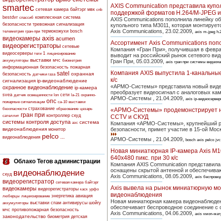
AXIS Communication представила купо
smartec
сетевая камера
байтэрг
мвк
cnb
поддержкой форматов H.264/M-JPEG и
bestdvr
комплескная система
спассиб
AXIS Communications пополнила линейку о
безопасности
тревожная сигнализация
купольного типа М3011, которая монтируетс
Axis Communications, 23.02.2009,
термокожухи
bosch
телеметрия
гран-при
axis
m-jpeg
h.
axis
видеокамеры
acumen
Ассортимент Axis Communications поп
видеорегистраторы
сетевые
Компания «Гран При», получившая в феврале
видеосерверы
1
теги
лицензирование
выводит на российский рынок сетевого ви
выставки
мчс
аккумуляторы
биометрия
Гран При, 05.03.2009,
axis
гран при
системы видеон
информационная безопасность
пожарная
Компания AXIS выпустила 1-канальные
satel
охранная
безопасность
датчики газа
к/с
сигнализация
ip-видеонаблюдение
«АРМО-Системы» представила новый видео
охранное видеонаблюдение
ip-камера
преобразует видеосигнал с аналоговых кам
svea
сети
датчик освещенности
lon
la-21
охранно-
АРМО-Системы , 21.04.2009,
axis
ip-видеосерве
опс
пожарные сигнализации
са-10
выставки
страхование
безопасности
образование
цезарь
«АРМО-Системы» продемонстрирует на
гран при
контроллер скуд
сателлит
CCTV и СКУД
системы контроля доступа
система
азс
Компания «АРМО-Системы», крупнейший ро
видеонаблюдения
безопасности, примет участие в 15-ой Мос
монитор
pelco
...
видеонаблюдения
АРМО-Системы , 21.04.2009,
bosch
axis
pelco
jvc
Новая миниатюрная IP-камера Axis M
640х480 пикс. при 30 к/с
Облако Тегов администрации
Компания AXIS Communication представил
оснащены скрытой антенной и обеспечиваю
видеонаблюдение
скуд
Axis Communications, 08.05.2009,
axis
беспрово
видеорегистратор
сетевая камера
байтэрг
Axis вывела на рынок миниатюрную мод
видеокамеры
видеорегистраторы
каск
урфо
видеонаблюдения
энергетика
авиация
люберцы
лицензирование
Новая миниатюрная камера видеонаблюден
выставки
спам
антивирусы
шойгу
аккумуляторы
обеспечивает беспроводное соединение с с
мчс
противопожарная безопасность
Axis Communications, 04.06.2009,
axis
кмоп-мат
законодательство
биометрия
детская