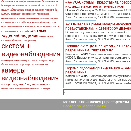
безопасность
информационная безопасность
«АРМО-Системы» представила поворот
it
пожарная безопасность
ip-
экстренная помощь
и функцией контроля температуры
видеонаблюдение
ip-
охранное видеонаблюдение
Новая PTZ-камера Q6032-E компании AXIS
условиях при температурах от -40 до +50°
камера
выставки безопасности
milipol paris
Axis Communications, 19.06.2009,
axis
уличная 
домодедовские авиалинии
пищевая промышленность
страхование
microsoft
компьютерная безопасность
Axis вывела на рынок камеры наружног
образование
цезарь сателлит
охранная деятельность
предустановками и детектором движе
система
контроллер скуд
азс
web
В линейке купольных камер компании AXIS 
видеонаблюдения
оснащена термокожухом с IP66 и способная
радиация
аэс
Axis Communications, 30.09.2009,
axis
камера н
системная безопасность
pin-код
системы
Новинка Axis: цветная купольная IP-к
разрешением1280х800 пикс.
видеонаблюдения
Компания AXIS Communications пополнила 
М3014. Диаметр купола новинки составляет 
сетевая видеокамера
мониторинг
видеосервер
Axis Communications, 30.09.2009,
axis
кмоп-мат
безопасность аэропортов
видеокамера
Первые видеокамеры «день-ночь» комп
камеры
разрешения
видеонаблюдения
Компания AXIS Communications выпустила 
предназначенных для работы внутри поме
Axis Communications, 30.09.2009,
axis
вариообъ
камера видеонаблюдения
слияния и
...
поглощения
сырьевая безопасность
инофорум
-
Каталог
|
Объявления
|
Пресс-релизы
Портал по безопасности