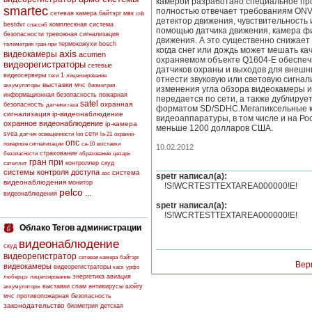
камерой разработано специальное про
smartec
полностью отвечает требованиям ONVI
сетевая камера
байтэрг
мвк
cnb
детектор движения, чувствительность 
bestdvr
комплескная система
спассиб
помощью датчика движения, камера фи
безопасности
тревожная сигнализация
движения. А это существенно снижает 
термокожухи
bosch
телеметрия
гран-при
когда снег или дождь может мешать к
axis
видеокамеры
acumen
охраняемом объекте Q1604-E обеспеч
видеорегистраторы
сетевые
датчиков охраны и выходов для внешн
видеосерверы
1
теги
лицензирование
отнести звуковую или световую сигнал
выставки
мчс
аккумуляторы
биометрия
изменения угла обзора видеокамеры и
информационная безопасность
пожарная
передается по сети, а также дублиру
satel
охранная
безопасность
датчики газа
форматом SD/SDHC.Мегапиксельные ка
сигнализация
ip-видеонаблюдение
видеоаппаратуры, в том числе и на Ро
охранное видеонаблюдение
ip-камера
меньше 1200 долларов США.
svea
сети
датчик освещенности
lon
la-21
охранно-
опс
пожарные сигнализации
са-10
выставки
10.02.2012
страхование
безопасности
образование
цезарь
гран при
контроллер скуд
сателлит
системы контроля доступа
система
азс
spetr написал(а):
видеонаблюдения
монитор
!S!WCRTESTTEXTAREA000000!E!
pelco
...
видеонаблюдения
spetr написал(а):
!S!WCRTESTTEXTAREA000000!E!
Облако Тегов администрации
видеонаблюдение
скуд
видеорегистратор
сетевая камера
байтэрг
Вер
видеокамеры
видеорегистраторы
каск
урфо
энергетика
авиация
люберцы
лицензирование
выставки
спам
антивирусы
шойгу
аккумуляторы
мчс
противопожарная безопасность
законодательство
биометрия
детская