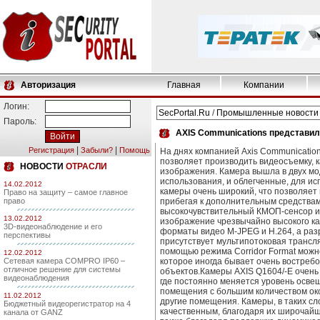
Авторизация
Главная
Компании
Логин:
SecPortal.Ru
/
Промышленные новости
Пароль:
AXIS Communications представил
|
|
Регистрация
Забыли?
Помощь
На днях компанией Axis Communication
позволяет производить видеосъемку, ка
НОВОСТИ
ОТРАСЛИ
изображения. Камера вышла в двух мо
использования, и облегченные, для и
14.02.2012
камеры очень широкий, что позволяет 
Право на защиту – самое главное
право
прибегая к дополнительным средствам
высокочувствительный КМОП-сенсор и 
13.02.2012
изображение чрезвычайно высокого ка
3D-видеонаблюдение и его
форматы видео M-JPEG и H.264, а раз
перспективы
присутствует мультипотоковая трансля
помощью режима Corridor Format можн
12.02.2012
Сетевая камера COMPRO IP60 –
которое иногда бывает очень востребо
отличное решение для системы
объектов.Камеры AXIS Q1604/-E очень
видеонаблюдения
где постоянно меняется уровень осве
помещения с большим количеством око
11.02.2012
другие помещения. Камеры, в таких с
Бюджетный видеорегистратор на 4
качественным, благодаря их широчайш
канала от GANZ