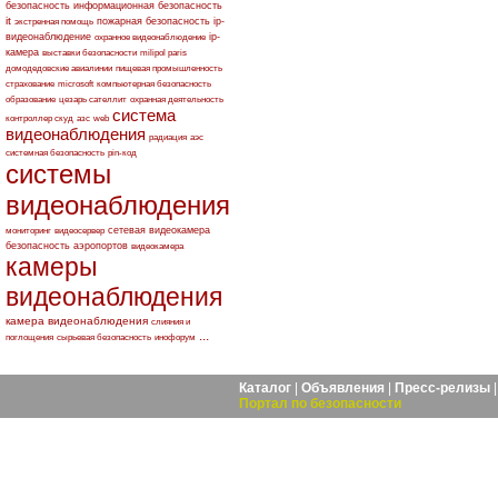
безопасность
информационная безопасность
it
пожарная безопасность
ip-
экстренная помощь
видеонаблюдение
ip-
охранное видеонаблюдение
камера
выставки безопасности
milipol paris
домодедовские авиалинии
пищевая промышленность
страхование
microsoft
компьютерная безопасность
образование
цезарь сателлит
охранная деятельность
система
контроллер скуд
азс
web
видеонаблюдения
радиация
аэс
системная безопасность
pin-код
системы
видеонаблюдения
сетевая видеокамера
мониторинг
видеосервер
безопасность аэропортов
видеокамера
камеры
видеонаблюдения
камера видеонаблюдения
слияния и
...
поглощения
сырьевая безопасность
инофорум
Каталог
|
Объявления
|
Пресс-релизы
Портал по безопасности