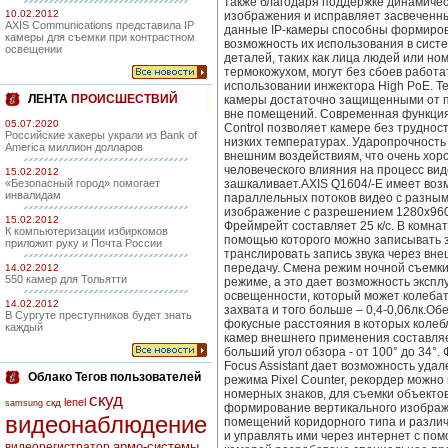
также благодаря поддержке динамичес
10.02.2012
изображения и исправляет засвеченны
AXIS Communications представила IP
данные IP-камеры способны формиров
камеры для съемки при контрастном
возможность их использования в сис
освещении
деталей, таких как лица людей или н
термокожухом, могут без сбоев работат
использовании инжектора High PoE. Те
ЛЕНТА
ПРОИСШЕСТВИЙ
камеры достаточно защищенными от пы
вне помещений. Современная функция 
05.07.2020
Control позволяет камере без труднос
Российские хакеры украли из Bank of
низких температурах. Ударопрочность
America миллион долларов
внешним воздействиям, что очень хор
человеческого влияния на процесс вид
15.02.2012
«Безопасный город» помогает
зашкаливает.AXIS Q1604/-E имеет воз
инвалидам
параллельных потоков видео с разны
изображение с разрешением 1280x960 
15.02.2012
Фреймрейт составляет 25 к/с. В комна
К компьютеризации избиркомов
помощью которого можно записывать з
приложит руку и Почта России
транслировать запись звука через вн
передачу. Смена режим ночной съемки
14.02.2012
550 камер для Тольятти
режиме, а это дает возможность эксплу
освещенности, который может колебать
14.02.2012
захвата и того больше – 0,4-0,06лк.
В Сургуте преступников будет знать
фокусные расстояния в которых колебл
каждый
камер внешнего применения составляе
больший угол обзора - от 100° до 34°
Focus Assistant дает возможность уд
Облако Тегов пользователей
режима Pixel Counter, рекордер можно
номерных знаков, для съемки объектов
скуд
lenel
скд
samsung
формирование вертикального изображе
видеонаблюдение
помещений коридорного типа и разли
и управлять ими через интернет с пом
армо-системы
видеорегистратор