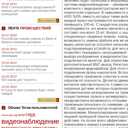
экономно будет записывать информаци
10.02.2012
системы видеонаблюдения – своеврем
AXIS Communications представила IP
комплекте с видеорегистратором жест
камеры для съемки при контрастном
покупателю отдельно. В зависимости о
освещении
HDD SATA, емкость которых также выб
каждый канал настраивается независим
превышать 100 к/с. Стандартное разре
ЛЕНТА
ПРОИСШЕСТВИЙ
необходимости, его можно увеличить д
составит она всего 25 к/с. Вопрос о 
05.07.2020
специальных «водяных знаков», накл
Российские хакеры украли из Bank of
возможность замены файлов или же ка
America миллион долларов
видео, регистратор способен записыв
подслушивающих устройств, для чего 
15.02.2012
«Безопасный город» помогает
позволяет передавать записываемый з
инвалидам
вывода изображения, в видеорегистра
подключается монитор. Для оперативно
15.02.2012
дополнительный BNC-выход. Регистрат
К компьютеризации избиркомов
копирования видеофайлов. Для этого
приложит руку и Почта России
подключения флеш-накопителя. Встро
обнаружить тревожное событие в зоне
14.02.2012
550 камер для Тольятти
образом об опасности. Детектор движ
контроля чувствительности. Совместн
14.02.2012
охранные датчики, которые подключа
В Сургуте преступников будет знать
Автоматическое реагирование на трев
каждый
осуществление записи и активировать
предусмотрена возможность отправки 
тревожным сигналом и со снимками, 
Облако Тегов пользователей
RS-485, видеорегистратор позволяет 
механизмами. Манипулирование накло
скуд
lenel
скд
samsung
лицевой приборной панели регистрато
видеонаблюдение
действия. Но более всего эффективно 
поворачивать камеру в режиме реальн
армо-системы
видеорегистратор