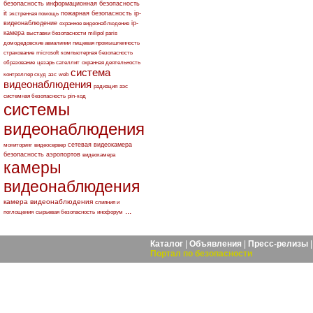
безопасность
информационная безопасность
it
пожарная безопасность
ip-
экстренная помощь
видеонаблюдение
ip-
охранное видеонаблюдение
камера
выставки безопасности
milipol paris
домодедовские авиалинии
пищевая промышленность
страхование
microsoft
компьютерная безопасность
образование
цезарь сателлит
охранная деятельность
система
контроллер скуд
азс
web
видеонаблюдения
радиация
аэс
системная безопасность
pin-код
системы
видеонаблюдения
сетевая видеокамера
мониторинг
видеосервер
безопасность аэропортов
видеокамера
камеры
видеонаблюдения
камера видеонаблюдения
слияния и
...
поглощения
сырьевая безопасность
инофорум
Каталог
|
Объявления
|
Пресс-релизы
Портал по безопасности