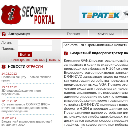
Авторизация
Главная
Компании
Логин:
SecPortal.Ru
/
Промышленные новости
Пароль:
Бюджетный видеорегистратор на
|
|
Регистрация
Забыли?
Помощь
Компания GANZ презентовала новый 
записывать и хранить видеоинформац
НОВОСТИ
ОТРАСЛИ
производится в формате H.264 со скоро
Видеорегистратор производит запись с
14.02.2012
DR4H-DVD записывает видео на жестки
Право на защиту – самое главное
право
как конструкция устройства предусмат
предусмотрен выход VGA. Помимо этого
13.02.2012
четыре входа для тревожных сигнало
3D-видеонаблюдение и его
панель управления, и с помощью пуль
перспективы
администрирование по сети, с помощ
видеоизображения, кроме традиционн
12.02.2012
Сетевая камера COMPRO IP60 –
устройств.DR4H-DVD принимает видеоси
отличное решение для системы
формате H.264 и передает данные пос
видеонаблюдения
Предназначено данное устройство дл
используются в небольших фирмах, ма
11.02.2012
достигается высокая скорость передач
Бюджетный видеорегистратор на 4
трафика, что существенно при небол
канала от GANZ