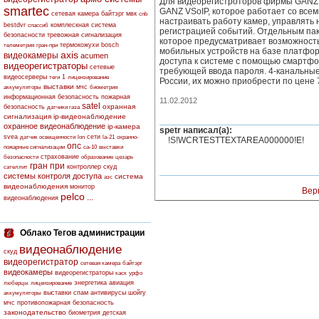
Для видеорегистроторов фирмы GANZ
smartec
GANZ VSoIP, которое работает со все
сетевая камера
байтэрг
мвк
cnb
настраивать работу камер, управлять
bestdvr
комплескная система
спассиб
регистрацией событий. Отдельным пак
безопасности
тревожная сигнализация
которое предусматривает возможност
термокожухи
bosch
телеметрия
гран-при
мобильных устройств на базе платфор
axis
видеокамеры
acumen
доступа к системе с помощью смартфо
видеорегистраторы
сетевые
требующей ввода пароля. 4-канальны
видеосерверы
1
теги
лицензирование
России, их можно приобрести по цене
выставки
мчс
аккумуляторы
биометрия
информационная безопасность
пожарная
11.02.2012
satel
охранная
безопасность
датчики газа
сигнализация
ip-видеонаблюдение
охранное видеонаблюдение
ip-камера
spetr написал(а):
svea
сети
датчик освещенности
lon
la-21
охранно-
!S!WCRTESTTEXTAREA000000!E!
опс
пожарные сигнализации
са-10
выставки
страхование
безопасности
образование
цезарь
гран при
контроллер скуд
сателлит
системы контроля доступа
система
азс
видеонаблюдения
монитор
Вер
pelco
...
видеонаблюдения
Облако Тегов администрации
видеонаблюдение
скуд
видеорегистратор
сетевая камера
байтэрг
видеокамеры
видеорегистраторы
каск
урфо
энергетика
авиация
люберцы
лицензирование
выставки
спам
антивирусы
шойгу
аккумуляторы
мчс
противопожарная безопасность
законодательство
биометрия
детская